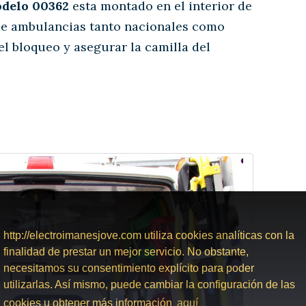
elo 00362
esta montado en el interior de
 de ambulancias tanto nacionales como
el bloqueo y asegurar la camilla del
http://electroimanesjove.com utiliza cookies analíticas con la
finalidad de prestar un mejor servicio. No obstante,
necesitamos su consentimiento explícito para poder
utilizarlas. Así mismo, puede cambiar la configuración de las
cookies u obtener más información
aquí