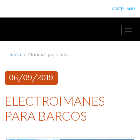
CASTELLANO
Botón
de
naveg
Inicio
Noticias y artículos
06/09/2019
ELECTROIMANES
PARA BARCOS