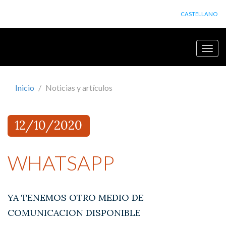
CASTELLANO
Botón
de
naveg
Inicio
Noticias y artículos
12/10/2020
WHATSAPP
YA TENEMOS OTRO MEDIO DE
COMUNICACION DISPONIBLE